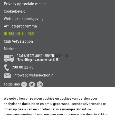
Privacy op sociale media
Cookiebeleid
Wettelijke kennisgeving
Affiliateprogramma
UITGELICHTE LINKS
Club VetSelection
Merken
GRATIS VERZENDING* BINNEN
48/72 UUR
*Bestellingen van meer dan € 55
900 80 22 45
infoweb@vetselection.nl
Folge uns
We gebruiken onze eigen cookies en cookies van derden voor
analytische doeleinden en om u gepersonaliseerde advertenties te
tonen op basis van een profiel dat is samengesteld uit uw
browsegewoonten. U kunt uw voorkeuren aanpassen door te klikken