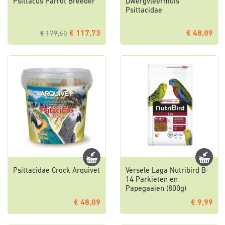
Psittacus Parrot Breeder
Dwergvleermuis
Psittacidae
€ 117,73
€ 48,09
€ 179,60
Psittacidae Crock Arquivet
Versele Laga Nutribird B-
14 Parkieten en
Papegaaien (800g)
€ 48,09
€ 9,99