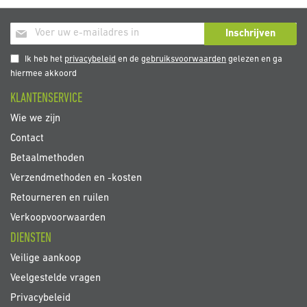
Abonneer
Inschrijven
u
op
Ik heb het
privacybeleid
en de
gebruiksvoorwaarden
gelezen en ga
onze
hiermee akkoord
nieuwsbrief
KLANTENSERVICE
Wie we zijn
Contact
Betaalmethoden
Verzendmethoden en -kosten
Retourneren en ruilen
Verkoopvoorwaarden
DIENSTEN
Veilige aankoop
Veelgestelde vragen
Privacybeleid