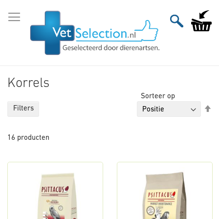
Ga
naar
Winkelw
de
inhoud
Korrels
Sorteer op
Va
Filters
ho
na
16
producten
la
so