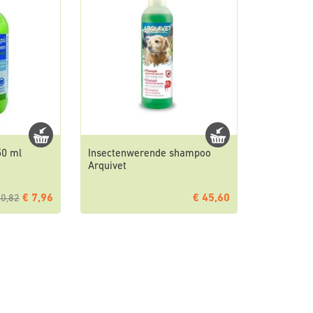
50 ml
Insectenwerende shampoo
Arquivet
€ 7,96
€ 45,60
10,82