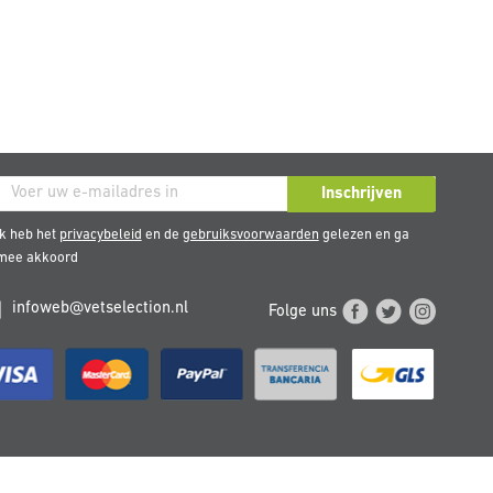
nneer
Inschrijven
k heb het
privacybeleid
en de
gebruiksvoorwaarden
gelezen en ga
e
rmee akkoord
uwsbrief
infoweb@vetselection.nl
Folge uns