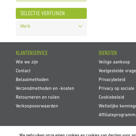
selectie verfijnen
Merk
KLANTENSERVICE
DIENSTEN
Wie we zijn
Veilige aankoop
Contact
Veelgestelde vrag
Betaalmethoden
Privacybeleid
Verzendmethoden en -kosten
Privacy op sociale
Retourneren en ruilen
Cookiebeleid
Verkoopvoorwaarden
Wettelijke kennisg
Affiliateprogramm
We gebruiken onze eigen cookies en cookies van derden voor a