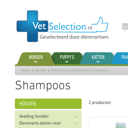
Ga
naar
de
inhoud
HONDEN
PUPPY'S
KATTEN
PA
Home
Honden
Ontwormingsmiddelen
Shampoos
Shampoos
honden
2
producten
Voeding honden
Dierenarts diëten voor