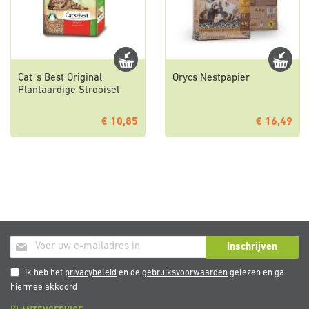
Cat´s Best Original
Orycs Nestpapier
Plantaardige Strooisel
€ 10,85
€ 16,49
Abonneer
Inschrijven
u
op
Ik heb het
privacybeleid
en de
gebruiksvoorwaarden
gelezen en ga
onze
hiermee akkoord
nieuwsbrief