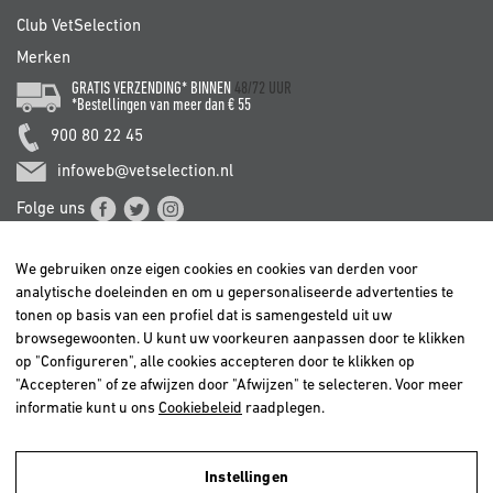
Club VetSelection
Merken
GRATIS VERZENDING* BINNEN
48/72 UUR
*Bestellingen van meer dan € 55
900 80 22 45
infoweb@vetselection.nl
Folge uns
We gebruiken onze eigen cookies en cookies van derden voor
analytische doeleinden en om u gepersonaliseerde advertenties te
tonen op basis van een profiel dat is samengesteld uit uw
browsegewoonten. U kunt uw voorkeuren aanpassen door te klikken
BELGIË / BELGIQUE
op "Configureren", alle cookies accepteren door te klikken op
DEUTSCHLAND
"Accepteren" of ze afwijzen door "Afwijzen" te selecteren. Voor meer
ESPAÑA
informatie kunt u ons
Cookiebeleid
raadplegen.
FRANCE
ITALIA
Instellingen