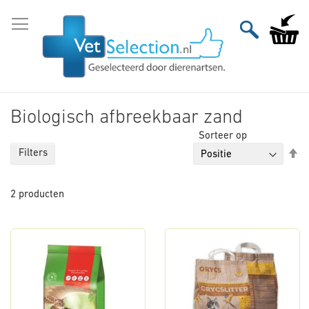
Ga
naar
Winkelw
de
inhoud
Biologisch afbreekbaar zand
Sorteer op
Va
Filters
ho
na
2
producten
la
so