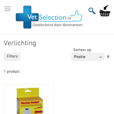
Ga
naar
Winkelw
de
inhoud
Verlichting
Sorteer op
Va
Filters
ho
na
1
product
la
so