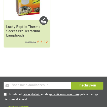
Lucky Reptile Thermo
Socket Pro Terrarium
Lamphouder
€ 5,02
€ 28,64
Abonneer
Inschrijven
u
op
Ik heb het
privacybeleid
en de
gebruiksvoorwaarden
gelezen en ga
onze
hiermee akkoord
nieuwsbrief