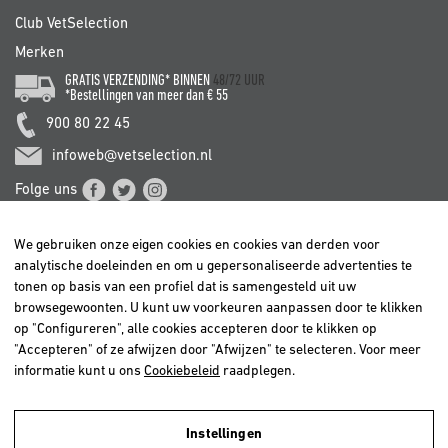
Club VetSelection
Merken
GRATIS VERZENDING* BINNEN
48/72 UUR
*Bestellingen van meer dan € 55
900 80 22 45
infoweb@vetselection.nl
Folge uns
We gebruiken onze eigen cookies en cookies van derden voor
analytische doeleinden en om u gepersonaliseerde advertenties te
tonen op basis van een profiel dat is samengesteld uit uw
browsegewoonten. U kunt uw voorkeuren aanpassen door te klikken
BELGIË / BELGIQUE
op "Configureren", alle cookies accepteren door te klikken op
DEUTSCHLAND
"Accepteren" of ze afwijzen door "Afwijzen" te selecteren. Voor meer
ESPAÑA
informatie kunt u ons
Cookiebeleid
raadplegen.
FRANCE
ITALIA
Instellingen