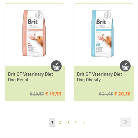
Brit GF Veterinary Diet
Brit GF Veterinary Diet
Dog Renal
Dog Obesity
€ 19,53
€ 20,30
€ 20,57
€ 21,95
Pagina
Pagin
Volge
U
Pagina
Pagina
Pagina
Pagina
1
2
3
4
5
lees