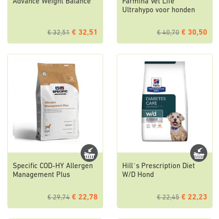
Advance Weight Balance
Farmina Vet Life
Ultrahypo voor honden
€ 32,51
€ 30,50
€ 32,51
€ 40,70
Specific COD-HY Allergen
Hill´s Prescription Diet
Management Plus
W/D Hond
€ 22,78
€ 22,23
€ 29,74
€ 22,45