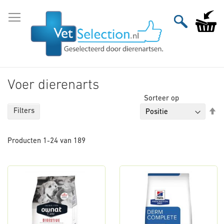
Ga
naar
Winkelw
de
inhoud
Voer dierenarts
Sorteer op
Va
Filters
ho
na
Producten
1
-
24
van
189
la
so