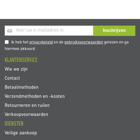
momenteel
pagina
Abonneer
Inschrijven
u
op
Ik heb het
privacybeleid
en de
gebruiksvoorwaarden
gelezen en ga
onze
hiermee akkoord
nieuwsbrief
KLANTENSERVICE
Wie we zijn
Contact
Betaalmethoden
Verzendmethoden en -kosten
Retourneren en ruilen
Verkoopvoorwaarden
DIENSTEN
Veilige aankoop