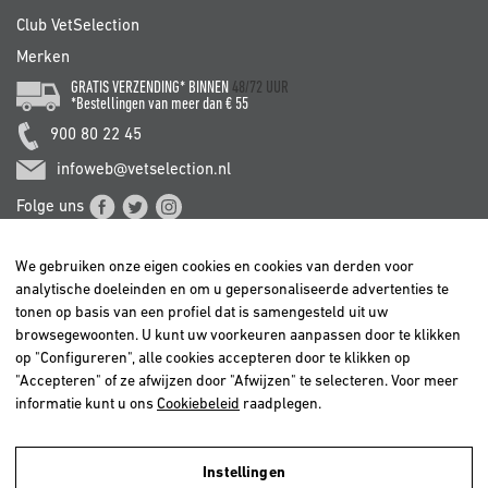
Club VetSelection
Merken
GRATIS VERZENDING* BINNEN
48/72 UUR
*Bestellingen van meer dan € 55
900 80 22 45
infoweb@vetselection.nl
Folge uns
We gebruiken onze eigen cookies en cookies van derden voor
analytische doeleinden en om u gepersonaliseerde advertenties te
tonen op basis van een profiel dat is samengesteld uit uw
browsegewoonten. U kunt uw voorkeuren aanpassen door te klikken
BELGIË / BELGIQUE
op "Configureren", alle cookies accepteren door te klikken op
DEUTSCHLAND
"Accepteren" of ze afwijzen door "Afwijzen" te selecteren. Voor meer
ESPAÑA
informatie kunt u ons
Cookiebeleid
raadplegen.
FRANCE
ITALIA
Instellingen