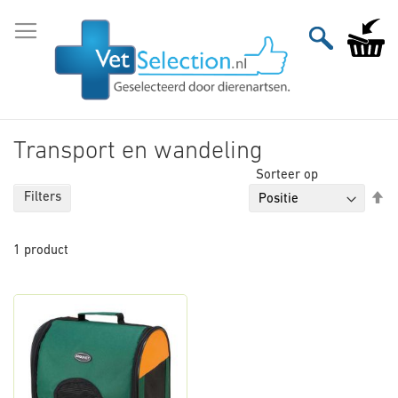
Ga
naar
Winkelw
de
inhoud
Transport en wandeling
Sorteer op
Va
Filters
ho
na
1
product
la
so