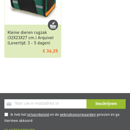
Kleine dieren rugzak
(32X23X27 cm.) Arquivet
(Levertijd: 3 - 5 dagen)
€ 36,25
Abonneer
Inschrijven
u
op
Ik heb het
privacybeleid
en de
gebruiksvoorwaarden
gelezen en ga
onze
hiermee akkoord
nieuwsbrief