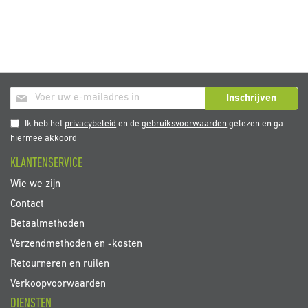
Abonneer
Inschrijven
u
op
Ik heb het
privacybeleid
en de
gebruiksvoorwaarden
gelezen en ga
onze
hiermee akkoord
nieuwsbrief
KLANTENSERVICE
Wie we zijn
Contact
Betaalmethoden
Verzendmethoden en -kosten
Retourneren en ruilen
Verkoopvoorwaarden
DIENSTEN