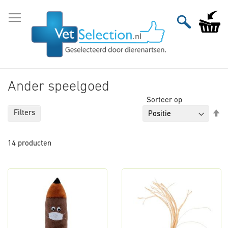
Ga
naar
Winkelw
de
inhoud
Ander speelgoed
Sorteer op
Va
Filters
ho
na
14
producten
la
so