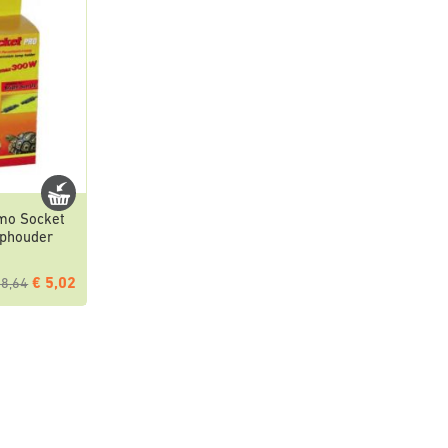
rmo Socket
mphouder
€ 5,02
28,64