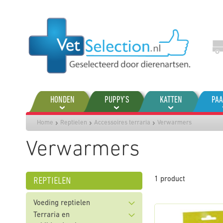
Ga
naar
de
inhoud
HONDEN
PUPPY'S
KATTEN
PA
Home
Reptielen
Accessoires terraria
Verwarmers
Verwarmers
reptielen
1
product
Voeding reptielen
Terraria en