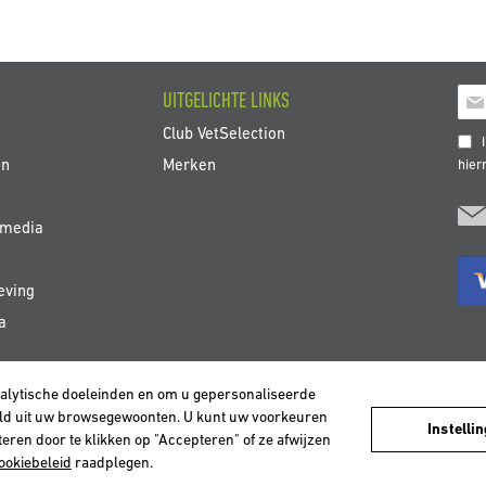
Abo
UITGELICHTE LINKS
u
Club VetSelection
op
I
onz
en
Merken
hie
nie
 media
eving
a
nalytische doeleinden en om u gepersonaliseerde
DEUTSCHLAND
ESPAÑA
FRANCE
ITALIA
NEDERLAND
ÖS
teld uit uw browsegewoonten. U kunt uw voorkeuren
Instelli
eren door te klikken op "Accepteren" of ze afwijzen
ookiebeleid
raadplegen.
Copyright © 2026 Vetselection. Alle rechten voorbehouden.