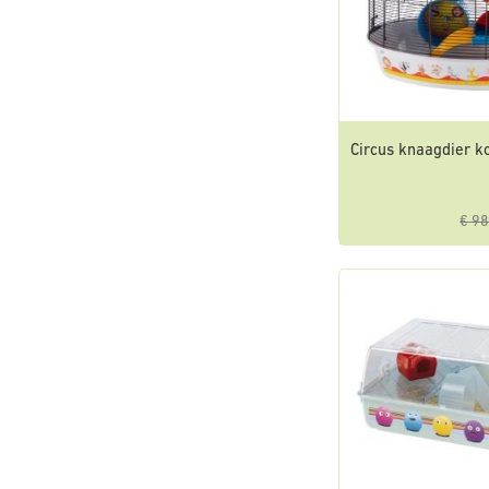
Circus knaagdier k
€ 98