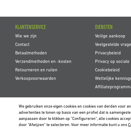
KLANTENSERVICE
DIENSTEN
Wie we zijn
Veilige aankoop
Contact
Veelgestelde vrag
Betaalmethoden
Privacybeleid
Verzendmethoden en -kosten
Privacy op sociale
Retourneren en ruilen
Cookiebeleid
Verkoopvoorwaarden
Wettelijke kennisg
Affiliateprogramm
We gebruiken onze eigen cookies en cookies van derden voor a
BELGIË / BELGIQUE
advertenties te tonen op basis van een profiel dat is samenges
aanpassen door te klikken op "Configureren", alle cookies accept
door "Afwijzen" te selecteren. Voor meer informatie kunt u ons
C
Sluiten