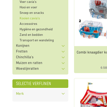
Voer cavia's
Hooi en voer
Snoep en snacks
Kooien cavia's
Accessoires
Hygiëne en gezondheid
Zand en bedden
Transport en wandeling
Konijnen
Fretten
Combi knaagdier k
Chinchilla's
Muizen en ratten
€ 58
Woestijnratten
selectie verfijnen
Merk