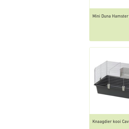
Mini Duna Hamster
Knaagdier kooi Cavi