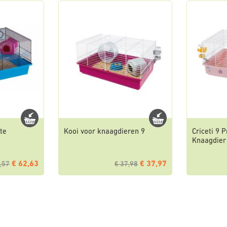
te
Kooi voor knaagdieren 9
Criceti 9 
Knaagdier
€ 62,63
€ 37,97
,57
€ 37,98
na