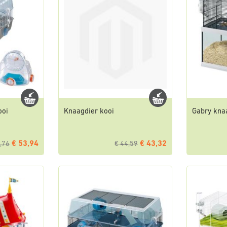
ooi
Knaagdier kooi
Gabry kna
€ 53,94
€ 43,32
,76
€ 44,59