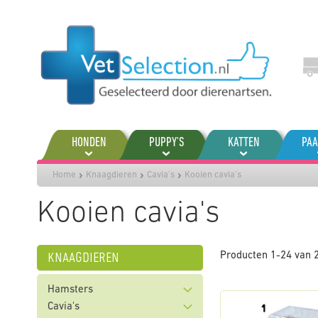
Ga
naar
de
inhoud
HONDEN
PUPPY'S
KATTEN
PA
Home
Knaagdieren
Cavia's
Kooien cavia's
Kooien cavia's
knaagdieren
Producten
1
-
24
van
Hamsters
Cavia's