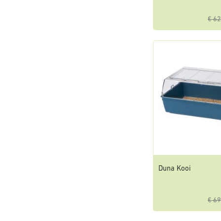
€ 62
Duna Kooi
€ 69