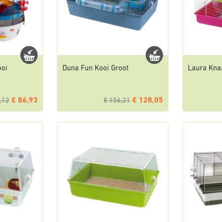
ooi
Duna Fun Kooi Groot
Laura Kna
€ 86,93
€ 128,05
,12
€ 156,21