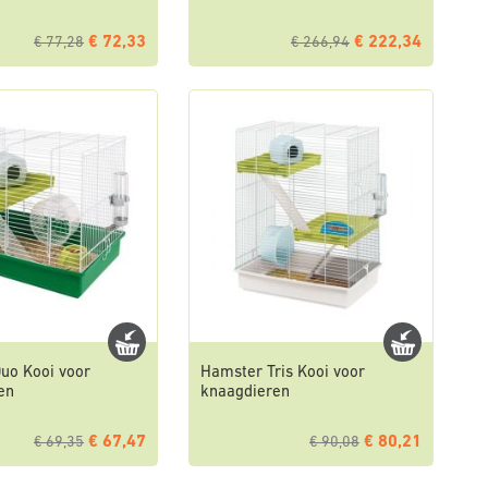
€ 72,33
€ 222,34
€ 77,28
€ 266,94
uo Kooi voor
Hamster Tris Kooi voor
en
knaagdieren
€ 67,47
€ 80,21
€ 69,35
€ 90,08