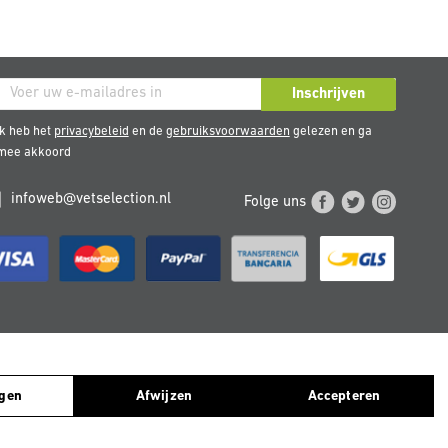
nneer
Inschrijven
k heb het
privacybeleid
en de
gebruiksvoorwaarden
gelezen en ga
e
rmee akkoord
uwsbrief
infoweb@vetselection.nl
Folge uns
TERREICH
PORTUGAL
ngen
Afwijzen
Accepteren