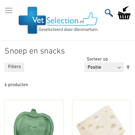
Ga
naar
Winkelw
de
inhoud
Snoep en snacks
Sorteer op
Va
Filters
ho
na
6
producten
la
so