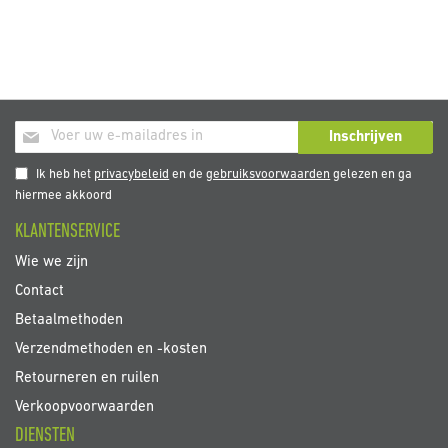
Abonneer
Inschrijven
u
op
Ik heb het
privacybeleid
en de
gebruiksvoorwaarden
gelezen en ga
onze
hiermee akkoord
nieuwsbrief
KLANTENSERVICE
Wie we zijn
Contact
Betaalmethoden
Verzendmethoden en -kosten
Retourneren en ruilen
Verkoopvoorwaarden
DIENSTEN