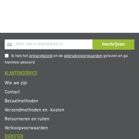
Abonneer
Inschrijven
u
op
Ik heb het
privacybeleid
en de
gebruiksvoorwaarden
gelezen en ga
onze
hiermee akkoord
nieuwsbrief
KLANTENSERVICE
Wie we zijn
Contact
Betaalmethoden
Verzendmethoden en -kosten
Retourneren en ruilen
Verkoopvoorwaarden
DIENSTEN