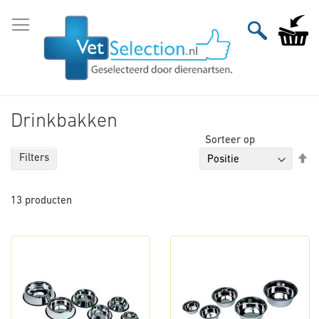
Ga
naar
Winkelw
de
inhoud
Drinkbakken
Sorteer op
Va
Filters
ho
na
13
producten
la
so