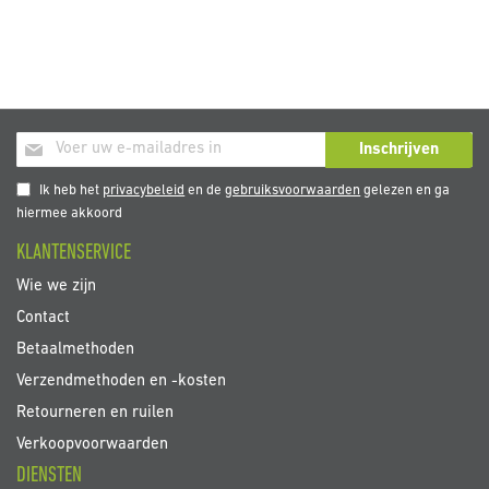
Abonneer
Inschrijven
u
op
Ik heb het
privacybeleid
en de
gebruiksvoorwaarden
gelezen en ga
onze
hiermee akkoord
nieuwsbrief
KLANTENSERVICE
Wie we zijn
Contact
Betaalmethoden
Verzendmethoden en -kosten
Retourneren en ruilen
Verkoopvoorwaarden
DIENSTEN