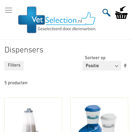
Ga
naar
Winkelw
de
inhoud
Dispensers
Sorteer op
Va
Filters
ho
na
5
producten
la
so