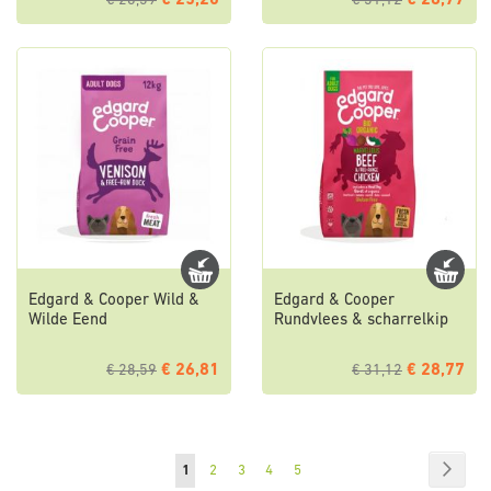
€ 25,20
€ 28,77
€ 26,39
€ 31,12
Edgard & Cooper Wild &
Edgard & Cooper
Wilde Eend
Rundvlees & scharrelkip
€ 26,81
€ 28,77
€ 28,59
€ 31,12
Pagina
Pagin
Volge
U
Pagina
Pagina
Pagina
Pagina
1
2
3
4
5