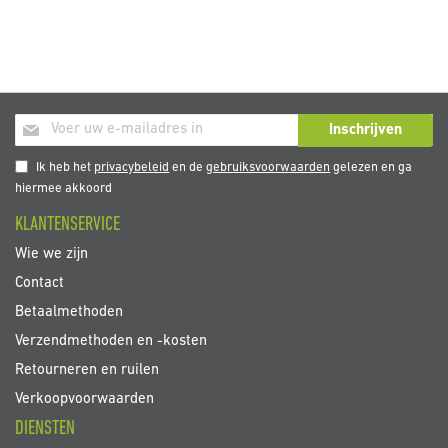
lees
momenteel
pagina
Abonneer
Inschrijven
u
op
Ik heb het
privacybeleid
en de
gebruiksvoorwaarden
gelezen en ga
onze
hiermee akkoord
nieuwsbrief
KLANTENSERVICE
Wie we zijn
Contact
Betaalmethoden
Verzendmethoden en -kosten
Retourneren en ruilen
Verkoopvoorwaarden
DIENSTEN