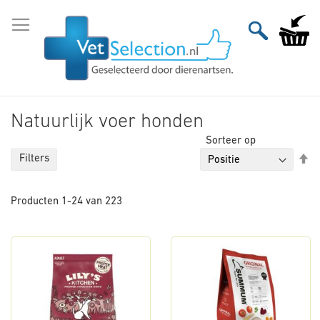
Ga
naar
Winkelw
de
inhoud
Natuurlijk voer honden
Sorteer op
Va
Filters
ho
na
Producten
1
-
24
van
223
la
so